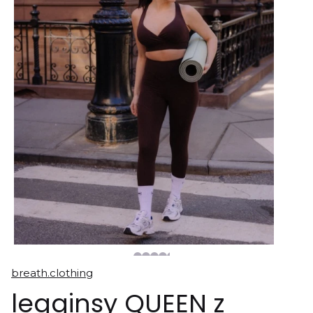
breath.clothing
legginsy QUEEN z