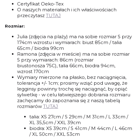
Certyfikat Oeko-Tex
O naszych materiałach i ich właściwościach
przeczytasz
TUTAJ
Rozmiar:
Julia (zdjęcia na plaży) ma na sobie rozmiar S przy
174cm wzrostu i wymiarach: biust 85cm / talia
65cm / biodra 99cm
Ramona (zdjęcia w mieście) ma na sobie rozmiar
S przy wymiarach: 86cm (rozmiar
biustonosza 75C), talia 66cm, biodra 94cm,
wzrost 170cm
Wymiary mierzone na płasko, bez naciągnięcia,
tolerancja +/- 1cm; prosimy wziąć pod uwagę, że
legginsy powinny trochę się naciągnąć, by opiąć
sylwetkę - w celu łatwiejszego dobrania rozmiaru
zachęcamy do zapoznania się z naszą tabelą
rozmiarów
TUTAJ
talia: XS 27cm / S 29cm / M 31cm / L 33cm /
XL 35,5cm / XXL 39cm
biodra: XS 39cm / S 41cm / M 44cm / L 46cm
/ XL 50cm / XXL 53cm