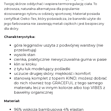
Twojej skórze oddychać i wspiera termoregulację ciała. To
zdrowsza, naturalna alternatywa dla popularnie
stosowanego nylonu w odzieży sportowej. Materiał posiada
certyfikat Oeko-Tex, który poświadcza, że barwniki użyte do
jego farbowania nie zawierają metali ciężkich i jest bezpieczny
dla skóry.
Charakterystyka:
góra legginsów uszyta z podwójnej warstwy (nie
prześwitują)
wysoki stan
cienka, praktycznie niewyczuwalna guma w pasie
klin w kroku
z tyłu łuk modelujący pośladki
uczucie drugiej skóry; miękkość i komfort
stanowią komplet z topem KIND; możesz dobrać
do nich również top GRACEFUL z tego samego
materiału lecz w innym kolorze albo top VIBES z
bawełny organicznej
Materiał:
96% wiskoza bambusowa 4% elastan