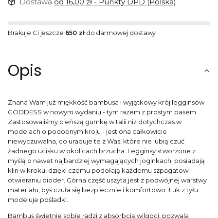
Dostawa
od 16,00 zł
- Punkty DPD (Polska)
Brakuje Ci jeszcze
650 zł
do darmowej dostawy
Opis
Znana Wam już miękkość bambusa i wyjątkowy krój legginsów
GODDESS w nowym wydaniu - tym razem z prostym pasem.
Zastosowaliśmy cieńszą gumkę w talii niż dotychczas w
modelach o podobnym kroju - jest ona całkowicie
niewyczuwalna, co uraduje te z Was, które nie lubią czuć
żadnego ucisku w okolicach brzucha. Legginsy stworzone z
myślą o nawet najbardziej wymagających joginkach: posiadają
klin w kroku, dzięki czemu podołają każdemu szpagatowi i
otwieraniu bioder. Górna część uszyta jest z podwójnej warstwy
materiału, byś czuła się bezpiecznie i komfortowo. Łuk z tyłu
modeluje pośladki.
Bambus świetnie sobie radzi z absorbcją wilgoci, pozwala