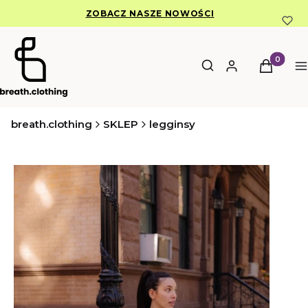
ZOBACZ NASZE NOWOŚCI
Otwórz wyszukiwar
Produkty 
Szukaj
Zaloguj się
Koszyk
M
breath.clothing
SKLEP
legginsy