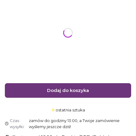
Poszczególne warianty mogą różnić się ceną
dark chocolate
Kolor
*
dark chocolate
XS
Rozmiar
*
XS
Dodaj do koszyka
ostatnia sztuka
Czas
zamów do godziny 13:00, a Twoje zamówienie
wysyłki:
wyślemy jeszcze dziś!