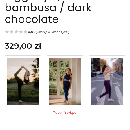
bambusa / dark
chocolate
0.00
(Oceny: 0 Recenzje: 0)
Przejdź do sekcji Opinie
Cena
329,00 zł
Rozwiń więcej
Wybierz wariant produktu: