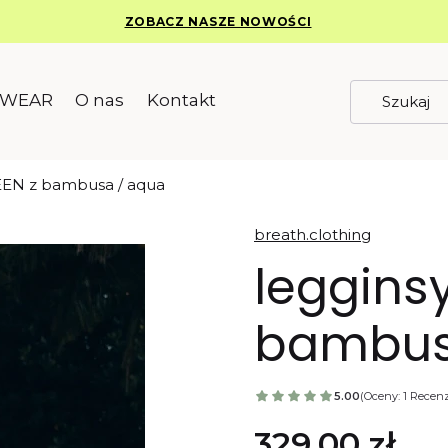
ZOBACZ NASZE NOWOŚCI
EWEAR
O nas
Kontakt
EEN z bambusa / aqua
breath.clothing
leggins
bambus
5.00
(Oceny: 1 Recenzj
Przejdź do sekc
Cena
329,00 zł