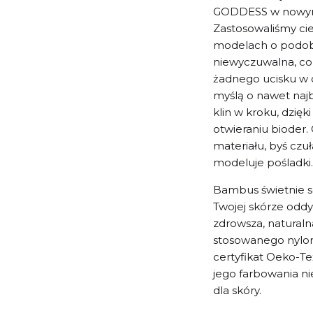
GODDESS w nowym 
Zastosowaliśmy cie
modelach o podobn
niewyczuwalna, co 
żadnego ucisku w 
myślą o nawet najb
klin w kroku, dzię
otwieraniu bioder.
materiału, byś czuł
modeluje pośladki.
Bambus świetnie so
Twojej skórze oddy
zdrowsza, naturaln
stosowanego nylon
certyfikat Oeko-Te
jego farbowania nie
dla skóry.