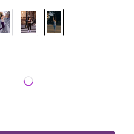
ktu:
ą różnić się ceną