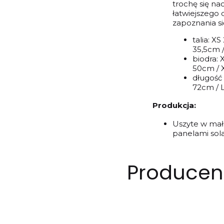
trochę się na
łatwiejszego
zapoznania s
talia: X
35,5cm 
biodra: 
50cm /
długość
72cm / 
Produkcja:
Uszyte w małej
panelami sol
Producent