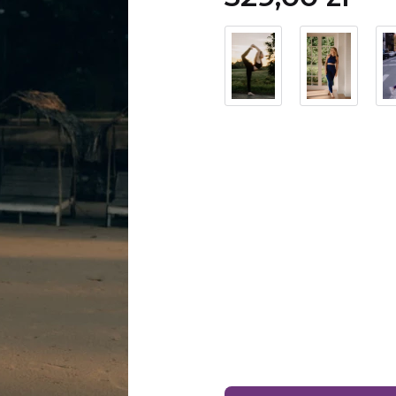
Wybierz wariant produ
Poszczególne warianty mog
aqua
Kolor
*
aqua
XS
Rozmiar
*
XS