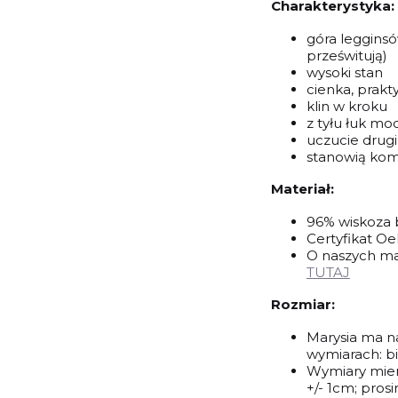
Charakterystyka:
góra legginsó
prześwitują)
wysoki stan
cienka, prak
klin w kroku
z tyłu łuk mo
uczucie drugi
stanowią ko
Materiał:
96% wiskoza
Certyfikat O
O naszych mat
TUTAJ
Rozmiar:
Marysia ma na
wymiarach: bi
Wymiary mierz
+/- 1cm; pros