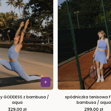
sy GODDESS z bambusa /
spódniczka tenisowa 
aqua
bambusa / aqua
Cena
Cena
329,00 zł
299,00 zł