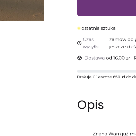
ostatnia sztuka
Czas
zamów do g
wysyłki:
jeszcze dziś
Dostawa
od 16,00 zł
- 
Brakuje Ci jeszcze
650 zł
do d
Opis
Znana Wam już mię