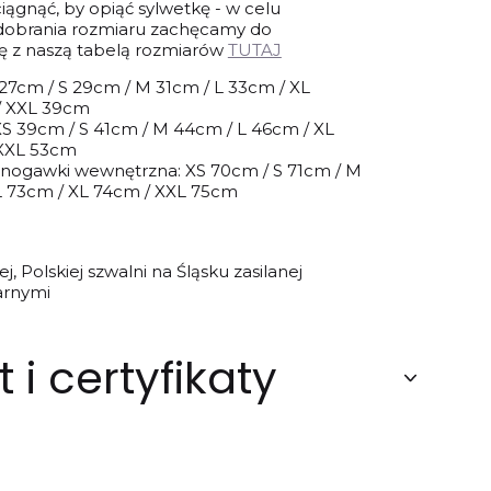
ciągnąć, by opiąć sylwetkę - w celu
 dobrania rozmiaru zachęcamy do
ię z naszą tabelą rozmiarów
TUTAJ
S 27cm / S 29cm / M 31cm / L 33cm / XL
/ XXL 39cm
XS 39cm / S 41cm / M 44cm / L 46cm / XL
 XXL 53cm
 nogawki wewnętrzna: XS 70cm / S 71cm / M
L 73cm / XL 74cm / XXL 75cm
, Polskiej szwalni na Śląsku zasilanej
arnymi
 i certyfikaty