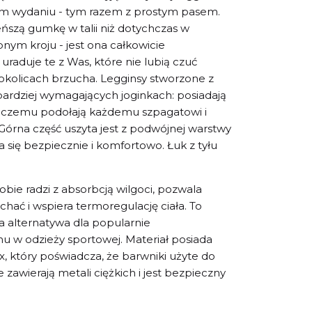
wydaniu - tym razem z prostym pasem.
ńszą gumkę w talii niż dotychczas w
ym kroju - jest ona całkowicie
uraduje te z Was, które nie lubią czuć
okolicach brzucha. Legginsy stworzone z
ardziej wymagających joginkach: posiadają
ki czemu podołają każdemu szpagatowi i
 Górna część uszyta jest z podwójnej warstwy
a się bezpiecznie i komfortowo. Łuk z tyłu
bie radzi z absorbcją wilgoci, pozwala
chać i wspiera termoregulację ciała. To
a alternatywa dla popularnie
u w odzieży sportowej. Materiał posiada
x, który poświadcza, że barwniki użyte do
 zawierają metali ciężkich i jest bezpieczny