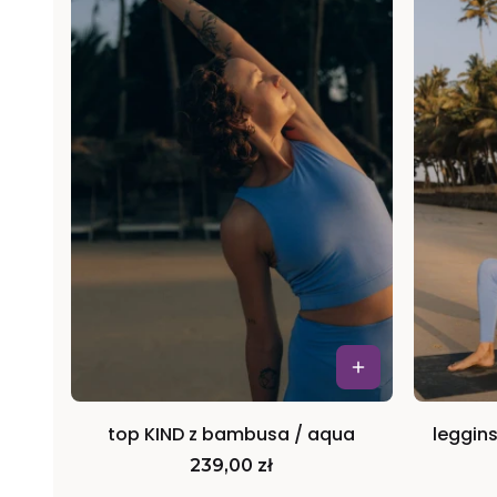
top KIND z bambusa / aqua
leggin
Cena
239,00 zł