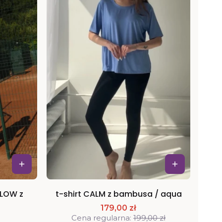
FLOW z
t-shirt CALM z bambusa / aqua
179,00 zł
Cena regularna:
199,00 zł