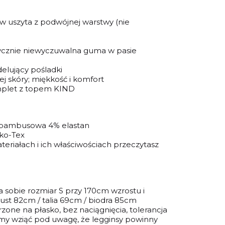
w uszyta z podwójnej warstwy (nie
tycznie niewyczuwalna guma w pasie
delujący pośladki
ej skóry; miękkość i komfort
mplet z topem KIND
 bambusowa 4% elastan
eko-Tex
eriałach i ich właściwościach przeczytasz
 sobie rozmiar S przy 170cm wzrostu i
ust 82cm / talia 69cm / biodra 85cm
one na płasko, bez naciągnięcia, tolerancja
imy wziąć pod uwagę, że legginsy powinny