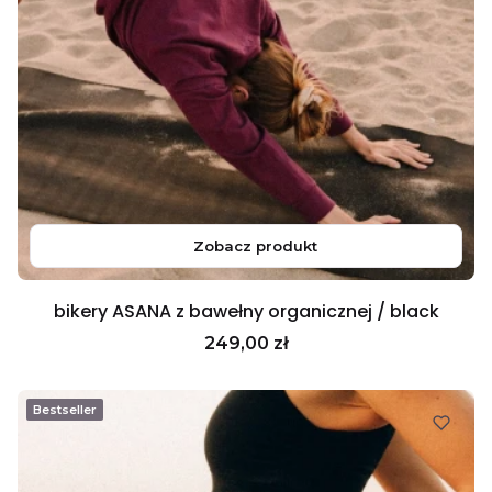
Zobacz produkt
bikery ASANA z bawełny organicznej / black
Cena
249,00 zł
Bestseller