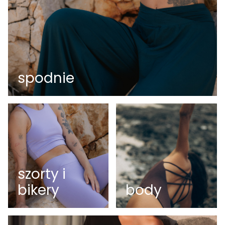
spodnie
szorty i
bikery
body