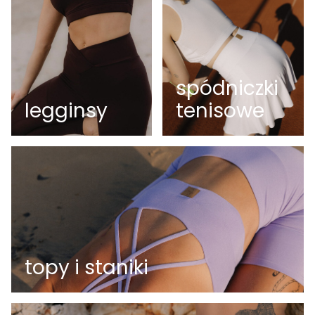
spódniczki
legginsy
tenisowe
topy i staniki