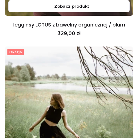
Zobacz produkt
legginsy LOTUS z bawełny organicznej / plum
Cena
329,00 zł
Okazja