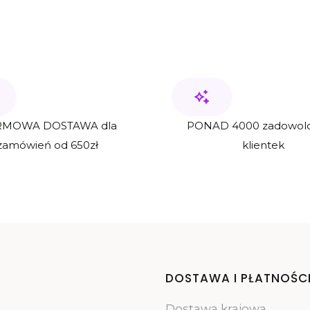
MOWA DOSTAWA dla
PONAD 4000 zadowol
zamówień od 650zł
klientek
Linki w st
DOSTAWA I PŁATNOŚC
Dostawa krajowa