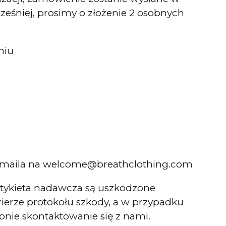
eśniej, prosimy o złożenie 2 osobnych
niu
nam maila na welcome@breathclothing.com
 etykieta nadawcza są uszkodzone
rierze protokołu szkody, a w przypadku
pnie skontaktowanie się z nami.