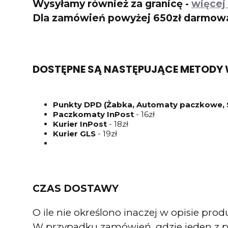
Wysyłamy również za granicę -
więcej 
Dla zamówień powyżej 650zł darmowa 
DOSTĘPNE SĄ NASTĘPUJĄCE METODY 
Punkty DPD (Żabka, Automaty paczkowe, She
Paczkomaty InPost
- 16zł
Kurier InPost
- 18zł
Kurier GLS
- 19zł
CZAS DOSTAWY
O ile nie określono inaczej w opisie p
W przypadku zamówień, gdzie jeden z pr