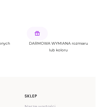
onych
DARMOWA WYMIANA rozmiaru
lub koloru
opce
I
SKLEP
Nasze wartości