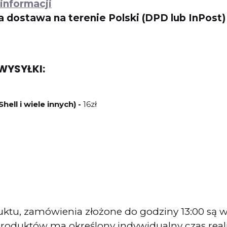
informacji
dostawa na terenie Polski (DPD lub InPost)
WYSYŁKI:
ll i wiele innych) -
16zł
roduktu, zamówienia złożone do godziny 13:00 s
oduktów ma określony indywidualny czas reali