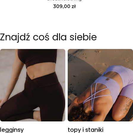
Cena
309,00 zł
Znajdź coś dla siebie
legginsy
topy i staniki