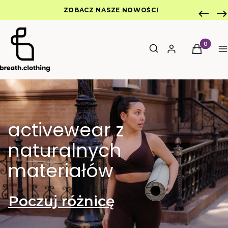
ZOBACZ NASZE NOWOŚCI
Otwórz wyszukiwar
Produkty 
Szukaj
Zaloguj się
Koszyk
M
activewear z
naturalnych
materiałów
Poczuj różnicę