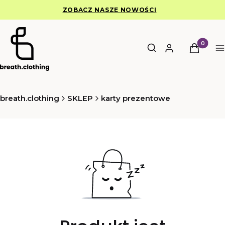
ZOBACZ NASZE NOWOŚCI
Otwórz wyszukiwar
Produkty 
Szukaj
Zaloguj się
Koszyk
M
breath.clothing
SKLEP
karty prezentowe