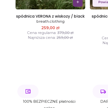
Powi
aqua
spódnica VERONA z wiskozy / black
spódnica
breath.clothing
259,00 zł
Cena regularna:
379,00 zł
Najniższa cena:
259,00 zł
Cen
Naj
100% BEZPIECZNE płatności
DAR