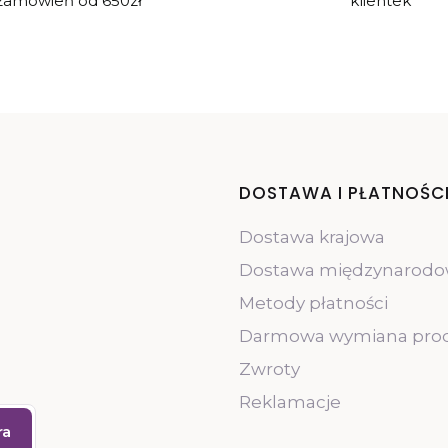
zamówień od 650zł
klientek
Linki w st
DOSTAWA I PŁATNOŚC
Dostawa krajowa
Dostawa międzynarod
Metody płatności
Darmowa wymiana pro
Zwroty
Reklamacje
ra