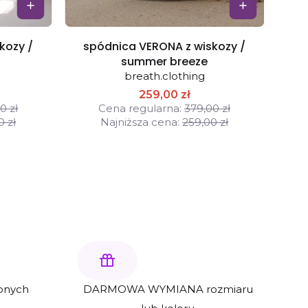
kozy /
spódnica VERONA z wiskozy /
Suki
summer breeze
breath.clothing
259,00 zł
0 zł
Cena regularna:
379,00 zł
0 zł
Najniższa cena:
259,00 zł
onych
DARMOWA WYMIANA rozmiaru