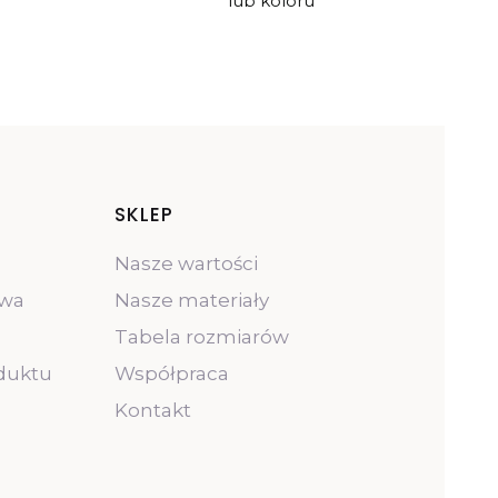
lub koloru
opce
I
SKLEP
Nasze wartości
owa
Nasze materiały
Tabela rozmiarów
duktu
Współpraca
Kontakt